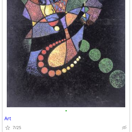
•
Art
7/25