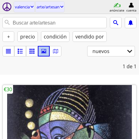
valencia
arte/artesan
anúnciate
cuenta
+
precio
condición
vendido por
nuevos
1
de 1
€30