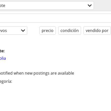
ote
evos
precio
condición
vendido por
te:
lia
otified when new postings are available
egoría: