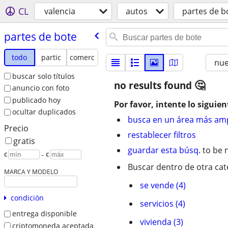
CL
valencia
autos
partes de b
partes de bote
todo
partic
comerc
nu
buscar solo títulos
no results found
anuncio con foto
publicado hoy
Por favor, intente lo siguien
ocultar duplicados
busca en un área más amp
Precio
restablecer filtros
gratis
guardar esta búsq.
to be n
€
– €
Buscar dentro de otra cat
MARCA Y MODELO
se vende (4)
condición
servicios (4)
entrega disponible
vivienda (3)
criptomoneda aceptada