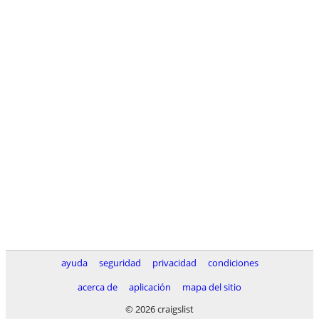
ayuda
seguridad
privacidad
condiciones
acerca de
aplicación
mapa del sitio
© 2026 craigslist