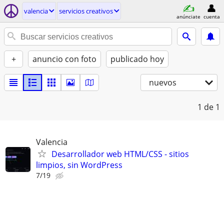
valencia
servicios creativos
anúnciate
cuenta
+
anuncio con foto
publicado hoy
nuevos
1
de 1
Valencia
Desarrollador web HTML/CSS - sitios
limpios, sin WordPress
7/19