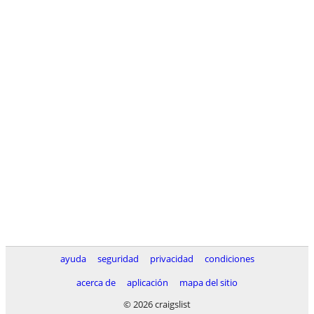
ayuda
seguridad
privacidad
condiciones
acerca de
aplicación
mapa del sitio
© 2026 craigslist