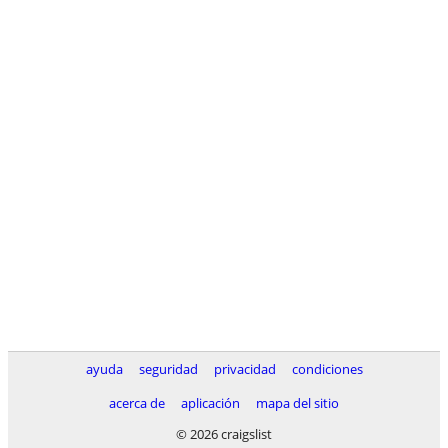
ayuda
seguridad
privacidad
condiciones
acerca de
aplicación
mapa del sitio
© 2026 craigslist