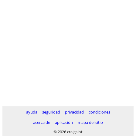
ayuda
seguridad
privacidad
condiciones
acerca de
aplicación
mapa del sitio
© 2026 craigslist