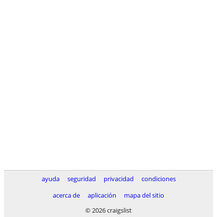
ayuda
seguridad
privacidad
condiciones
acerca de
aplicación
mapa del sitio
© 2026 craigslist