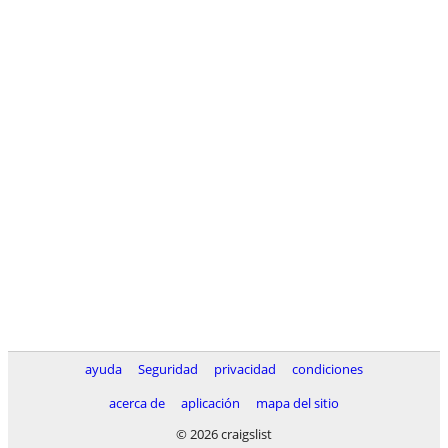
ayuda
Seguridad
privacidad
condiciones
acerca de
aplicación
mapa del sitio
© 2026 craigslist