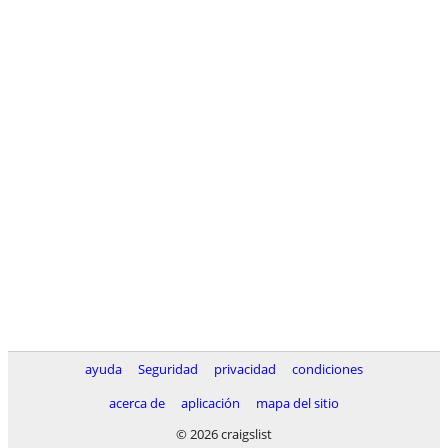
ayuda
Seguridad
privacidad
condiciones
acerca de
aplicación
mapa del sitio
© 2026 craigslist