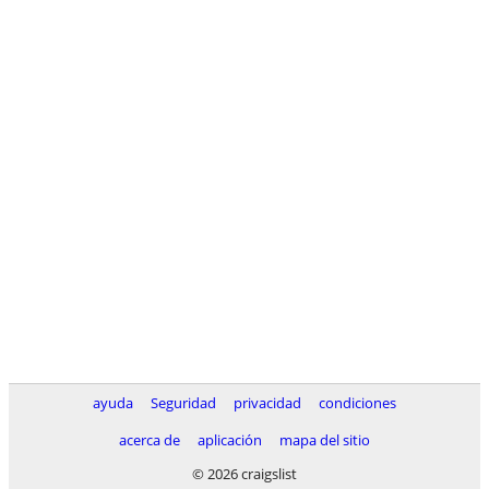
ayuda
Seguridad
privacidad
condiciones
acerca de
aplicación
mapa del sitio
© 2026 craigslist