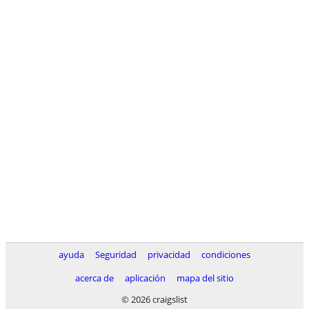
ayuda
Seguridad
privacidad
condiciones
acerca de
aplicación
mapa del sitio
© 2026 craigslist