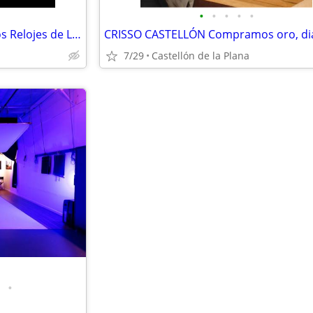
•
•
•
•
•
CRISSO CASTELLON Compramos Relojes de Lujo al mejor precio
7/29
Castellón de la Plana
•