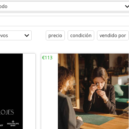
odo
evos
precio
condición
vendido por
€113