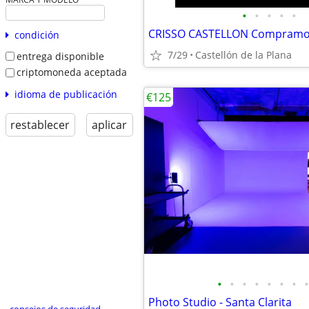
•
•
•
•
•
condición
7/29
Castellón de la Plana
entrega disponible
criptomoneda aceptada
idioma de publicación
€125
restablecer
aplicar
•
•
•
•
•
•
•
•
Photo Studio - Santa Clarita
consejos de seguridad