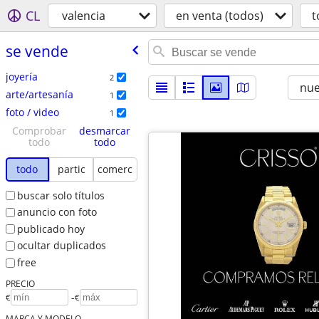
CL
valencia
en venta (todos)
t
se vende
joyería
2
nu
arte/artesanía
1
foto / video
1
Comprobar
desmarcar
todo
todo
todo
partic
comerc
buscar solo títulos
anuncio con foto
publicado hoy
ocultar duplicados
free
PRECIO
-
€
€
MARCA Y MODELO