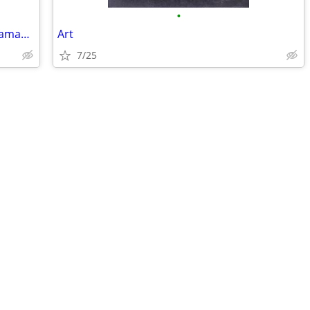
•
CRISSO CASTELLÓN Compramos oro, diamantes, plata y más
Art
7/25