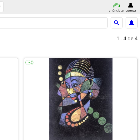
anúnciate
cuenta
1 - 4
de 4
€30